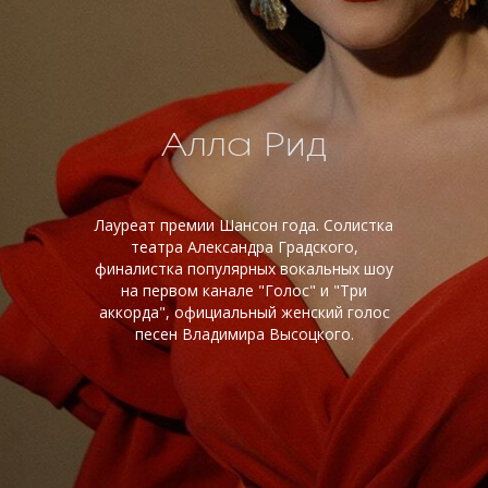
Алла Рид
Лауреат премии Шансон года. Солистка
театра Александра Градского,
финалистка популярных вокальных шоу
на первом канале "Голос" и "Три
аккорда", официальный женский голос
песен Владимира Высоцкого.