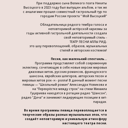
При поддержке сына Великого поэта Никиты
Высоцкого в 2023 году был выпущен альбом, а так же
с аншлагами прошел совместный гастрольный тур по
городам России проекта " Мой Высоцкий"
Обладательница редкого тембра голоса и
неповторимой актёрской харизмы за
годы активной гастрольной деятельности создала
свой неповторимый стиль -
ТЕАТР ПЕСНИ АЛЛЫ РИД-
это шоу перевоплощений, образов, музыкальных
стилей и авторских костюмов!
Песня, как маленький спектакль...
Программа представляет собой современную
эклектику, сочетающую в себе новые версии мировых
джазовых хитов, русских романсов, французского
шансона, еврейских шлягеров, авторских песен и
мировых хитов рок- н - ролла! В данный момент песни
певицы — "Школьный роман" Александра Новикова и
на "Перекрёстке между строк" на стихи Михаила
Гуцериева находятся в ротации радио "Шансон",
радио "Дача" и занимают лидирующие позиции в хит-
парадах.
Во время программы певица перевоплощается в
творческие образы разных музыкальных эпох, что
создаёт неповторимую и уникальную атмосферу
настоящего театра песни.